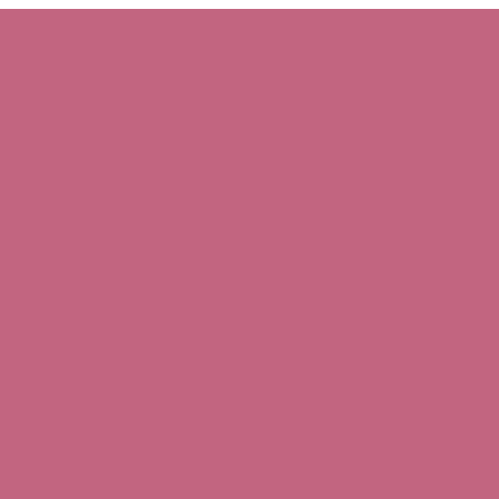
ncel Listesi Güvenilir Casino Tavs