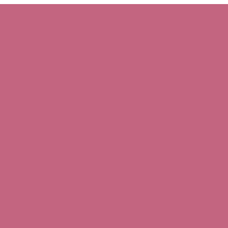
isão E Jogos De Azar