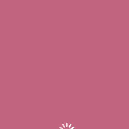
qdı yararlanmaq olar? Müxtəlif xidmətlər, ödəniş sıfırdır və siz istəd