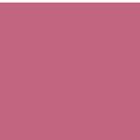
ançais