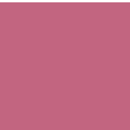
ngi cote fabuloase de distracție