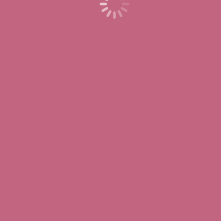
и
нусами
о: Полное руководство
гры
жностями
ями 2025
025
охода