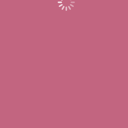
и
нусами
о: Полное руководство
гры
жностями
ями 2025
025
охода
6 r